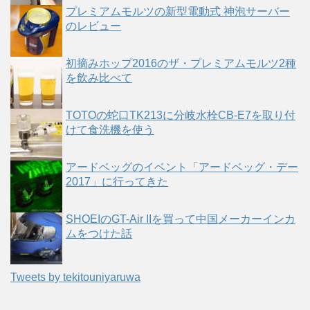
プレミアムモルツの新型電動式 神泡サーバー
のレビュー
初摘みホップ2016のザ・プレミアムモルツ2種
を飲み比べて
TOTOの蛇口TK213に分岐水栓CB-E7を取り付
けて食洗機を使う
アードベッグのイベント「アードベッグ・デー
2017」に行ってきた
SHOEIのGT-Air IIを買って中国メーカーインカ
ムをつけた話
Tweets by tekitouniyaruwa