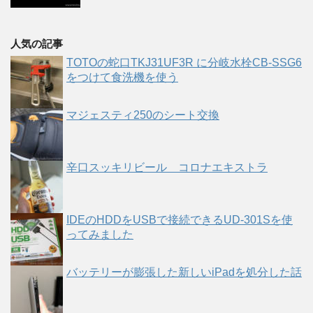
人気の記事
TOTOの蛇口TKJ31UF3R に分岐水栓CB-SSG6
をつけて食洗機を使う
マジェスティ250のシート交換
辛口スッキリビール コロナエキストラ
IDEのHDDをUSBで接続できるUD-301Sを使
ってみました
バッテリーが膨張した新しいiPadを処分した話