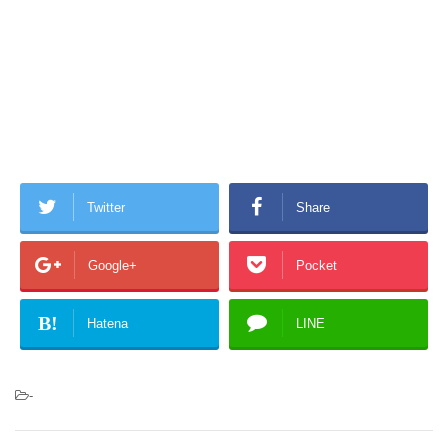
Twitter
Share
Google+
Pocket
B!
Hatena
LINE
-