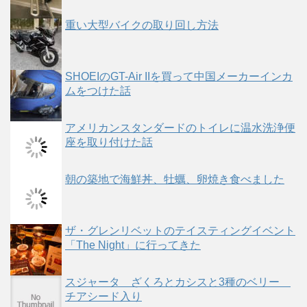
重い大型バイクの取り回し方法
SHOEIのGT-Air IIを買って中国メーカーインカ
ムをつけた話
アメリカンスタンダードのトイレに温水洗浄便
座を取り付けた話
朝の築地で海鮮丼、牡蠣、卵焼き食べました
ザ・グレンリベットのテイスティングイベント
「The Night」に行ってきた
スジャータ ざくろとカシスと3種のベリー
チアシード入り