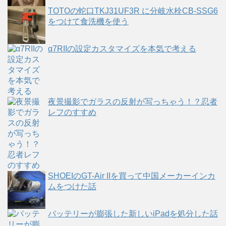
TOTOの蛇口TKJ31UF3R に分岐水栓CB-SSG6
をつけて食洗機を使う
α7RIIの設定カスタマイズを本気で考える
夜景撮影でガラスの反射が写っちゃう！？忍者
レフのすすめ
SHOEIのGT-Air IIを買って中国メーカーインカ
ムをつけた話
バッテリーが膨張した新しいiPadを処分した話