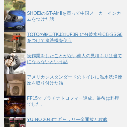
SHOEIのGT-Air IIを買って中国メーカーインカ
ムをつけた話
TOTOの蛇口TKJ31UF3R に分岐水栓CB-SSG6
をつけて食洗機を使う
実作業をしたことがない他人の見積もりは当て
にならないという話
アメリカンスタンダードのトイレに温水洗浄便
座を取り付けた話
FF15でプラチナトロフィー達成。最後は料理
でした。
YU-NO 2048でギャラリー全開放と攻略