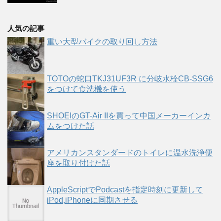
人気の記事
重い大型バイクの取り回し方法
TOTOの蛇口TKJ31UF3R に分岐水栓CB-SSG6
をつけて食洗機を使う
SHOEIのGT-Air IIを買って中国メーカーインカ
ムをつけた話
アメリカンスタンダードのトイレに温水洗浄便
座を取り付けた話
AppleScriptでPodcastを指定時刻に更新して
iPod,iPhoneに同期させる