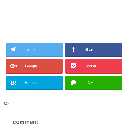
Twitter
Share
Google+
Pocket
B!
Hatena
LINE
-
comment