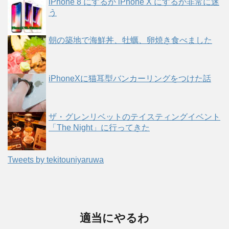
iPhone 8 にするか iPhone X にするか非常に迷
う
朝の築地で海鮮丼、牡蠣、卵焼き食べました
iPhoneXに猫耳型バンカーリングをつけた話
ザ・グレンリベットのテイスティングイベント
「The Night」に行ってきた
Tweets by tekitouniyaruwa
適当にやるわ