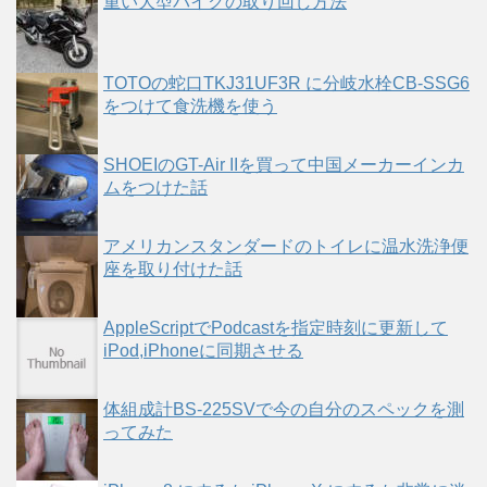
重い大型バイクの取り回し方法
TOTOの蛇口TKJ31UF3R に分岐水栓CB-SSG6
をつけて食洗機を使う
SHOEIのGT-Air IIを買って中国メーカーインカ
ムをつけた話
アメリカンスタンダードのトイレに温水洗浄便
座を取り付けた話
AppleScriptでPodcastを指定時刻に更新して
iPod,iPhoneに同期させる
体組成計BS-225SVで今の自分のスペックを測
ってみた