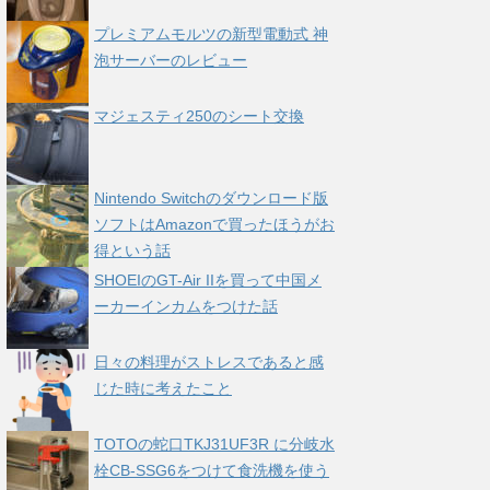
プレミアムモルツの新型電動式 神
泡サーバーのレビュー
マジェスティ250のシート交換
Nintendo Switchのダウンロード版
ソフトはAmazonで買ったほうがお
得という話
SHOEIのGT-Air IIを買って中国メ
ーカーインカムをつけた話
日々の料理がストレスであると感
じた時に考えたこと
TOTOの蛇口TKJ31UF3R に分岐水
栓CB-SSG6をつけて食洗機を使う