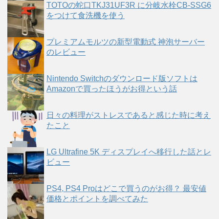
TOTOの蛇口TKJ31UF3R に分岐水栓CB-SSG6
をつけて食洗機を使う
プレミアムモルツの新型電動式 神泡サーバー
のレビュー
Nintendo Switchのダウンロード版ソフトは
Amazonで買ったほうがお得という話
日々の料理がストレスであると感じた時に考え
たこと
LG Ultrafine 5K ディスプレイへ移行した話とレ
ビュー
PS4, PS4 Proはどこで買うのがお得？ 最安値
価格とポイントを調べてみた