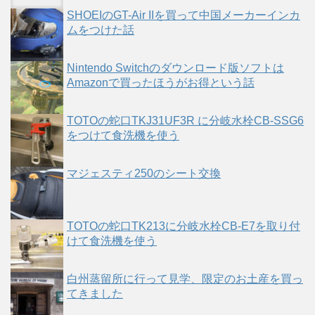
SHOEIのGT-Air IIを買って中国メーカーインカ
ムをつけた話
Nintendo Switchのダウンロード版ソフトは
Amazonで買ったほうがお得という話
TOTOの蛇口TKJ31UF3R に分岐水栓CB-SSG6
をつけて食洗機を使う
マジェスティ250のシート交換
TOTOの蛇口TK213に分岐水栓CB-E7を取り付
けて食洗機を使う
白州蒸留所に行って見学、限定のお土産を買っ
てきました