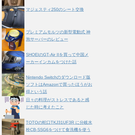
マジェスティ250のシート交換
プレミアムモルツの新型電動式 神
泡サーバーのレビュー
SHOEIのGT-Air IIを買って中国メ
ーカーインカムをつけた話
Nintendo Switchのダウンロード版
ソフトはAmazonで買ったほうがお
得という話
日々の料理がストレスであると感
じた時に考えたこと
TOTOの蛇口TKJ31UF3R に分岐水
栓CB-SSG6をつけて食洗機を使う