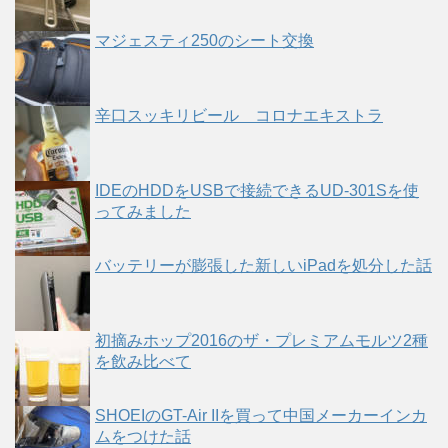
マジェスティ250のシート交換
辛口スッキリビール コロナエキストラ
IDEのHDDをUSBで接続できるUD-301Sを使
ってみました
バッテリーが膨張した新しいiPadを処分した話
初摘みホップ2016のザ・プレミアムモルツ2種
を飲み比べて
SHOEIのGT-Air IIを買って中国メーカーインカ
ムをつけた話