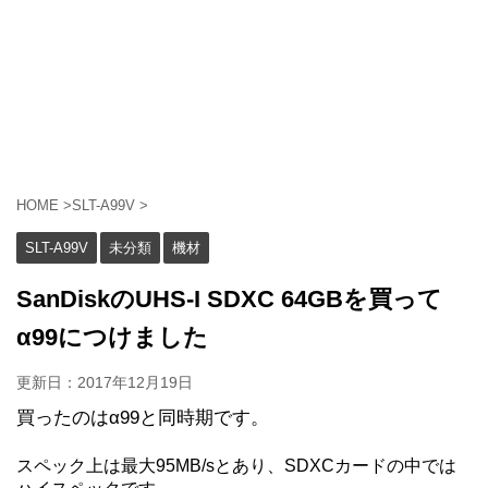
HOME
>
SLT-A99V
>
SLT-A99V
未分類
機材
SanDiskのUHS-I SDXC 64GBを買って
α99につけました
更新日：
2017年12月19日
買ったのはα99と同時期です。
スペック上は最大95MB/sとあり、SDXCカードの中では