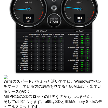
Writeのスピードがちょっと遅いですね。Windowsでベン
チマークしている方の結果を見てると80MB/s近く出てい
るケースが多く、
MBPR15のSDスロットの限界なのかもしれません。
そしてα99につけます。α99はSDとSD/Memory Stickのデ
ュアルスロットです。