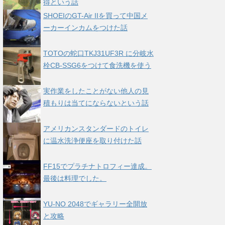
得という話
SHOEIのGT-Air IIを買って中国メ
ーカーインカムをつけた話
TOTOの蛇口TKJ31UF3R に分岐水
栓CB-SSG6をつけて食洗機を使う
実作業をしたことがない他人の見
積もりは当てにならないという話
アメリカンスタンダードのトイレ
に温水洗浄便座を取り付けた話
FF15でプラチナトロフィー達成。
最後は料理でした。
YU-NO 2048でギャラリー全開放
と攻略