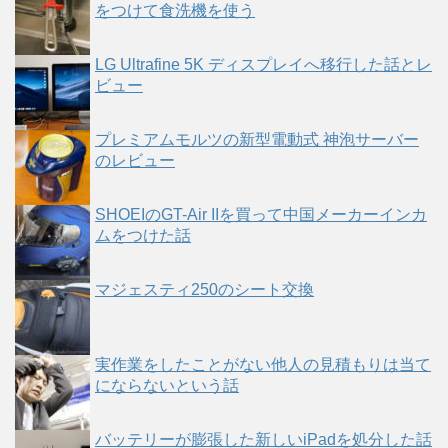
をつけて食洗機を使う
LG Ultrafine 5K ディスプレイへ移行した話とレ
ビュー
プレミアムモルツの新型電動式 神泡サーバー
のレビュー
SHOEIのGT-Air IIを買って中国メーカーインカ
ムをつけた話
マジェスティ250のシート交換
実作業をしたことがない他人の見積もりは当て
にならないという話
バッテリーが膨張した新しいiPadを処分した話