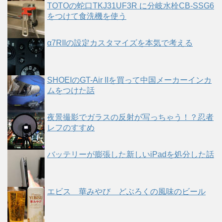
TOTOの蛇口TKJ31UF3R に分岐水栓CB-SSG6
をつけて食洗機を使う
α7RIIの設定カスタマイズを本気で考える
SHOEIのGT-Air IIを買って中国メーカーインカ
ムをつけた話
夜景撮影でガラスの反射が写っちゃう！？忍者
レフのすすめ
バッテリーが膨張した新しいiPadを処分した話
エビス 華みやび どぶろくの風味のビール