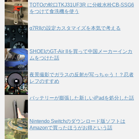
TOTOの蛇口TKJ31UF3R に分岐水栓CB-SSG6
をつけて食洗機を使う
α7RIIの設定カスタマイズを本気で考える
SHOEIのGT-Air IIを買って中国メーカーインカ
ムをつけた話
夜景撮影でガラスの反射が写っちゃう！？忍者
レフのすすめ
バッテリーが膨張した新しいiPadを処分した話
Nintendo Switchのダウンロード版ソフトは
Amazonで買ったほうがお得という話