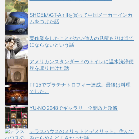
SHOEIのGT-Air IIを買って中国メーカーインカ
ムをつけた話
実作業をしたことがない他人の見積もりは当て
にならないという話
アメリカンスタンダードのトイレに温水洗浄便
座を取り付けた話
FF15でプラチナトロフィー達成。最後は料理
でした。
YU-NO 2048でギャラリー全開放と攻略
テラスハウスのメリットとデメリット。住んで
みたらめんどくさかった話