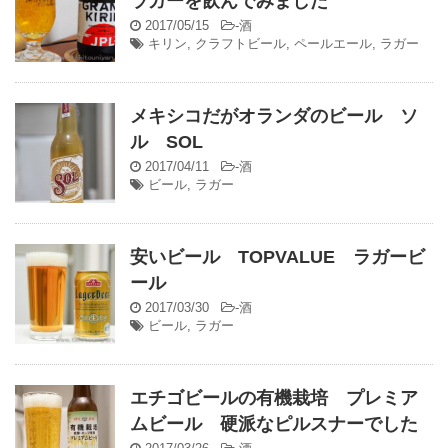
ラガーを飲んでみました
2017/05/15
-
酒
キリン
,
クラフトビール
,
ペールエール
,
ラガー
メキシコだがオランダのビール ソ
ル SOL
2017/04/11
-
酒
ビール
,
ラガー
安いビール TOPVALUE ラガービ
ール
2017/03/30
-
酒
ビール
,
ラガー
エチゴビールの有機栽培 プレミア
ムビール 硬派なピルスナーでした