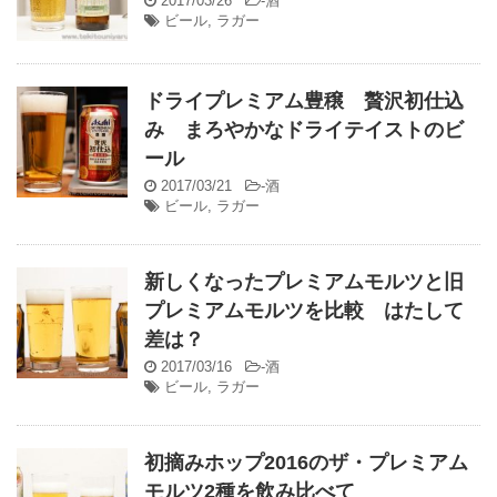
2017/03/26
-
酒
ビール
,
ラガー
ドライプレミアム豊穣 贅沢初仕込
み まろやかなドライテイストのビ
ール
2017/03/21
-
酒
ビール
,
ラガー
新しくなったプレミアムモルツと旧
プレミアムモルツを比較 はたして
差は？
2017/03/16
-
酒
ビール
,
ラガー
初摘みホップ2016のザ・プレミアム
モルツ2種を飲み比べて