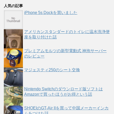
人気の記事
iPhone 5s Dockを買いました
アメリカンスタンダードのトイレに温水洗浄便
座を取り付けた話
プレミアムモルツの新型電動式 神泡サーバー
のレビュー
マジェスティ250のシート交換
Nintendo Switchのダウンロード版ソフトは
Amazonで買ったほうがお得という話
SHOEIのGT-Air IIを買って中国メーカーインカ
ムをつけた話