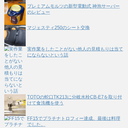
プレミアムモルツの新型電動式 神泡サーバー
のレビュー
マジェスティ250のシート交換
実作業をしたことがない他人の見積もりは当て
にならないという話
TOTOの蛇口TK213に分岐水栓CB-E7を取り付
けて食洗機を使う
FF15でプラチナトロフィー達成。最後は料理
でした。