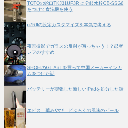
TOTOの蛇口TKJ31UF3R に分岐水栓CB-SSG6
をつけて食洗機を使う
α7RIIの設定カスタマイズを本気で考える
夜景撮影でガラスの反射が写っちゃう！？忍者
レフのすすめ
SHOEIのGT-Air IIを買って中国メーカーインカ
ムをつけた話
バッテリーが膨張した新しいiPadを処分した話
エビス 華みやび どぶろくの風味のビール