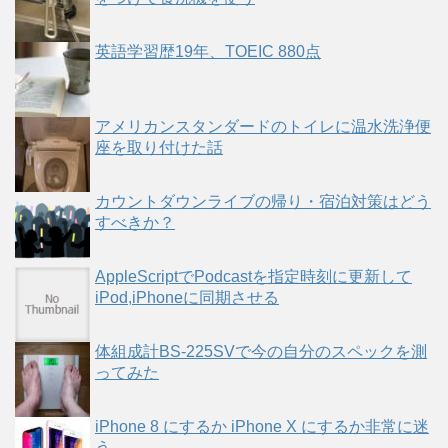
英語学習歴19年、TOEIC 880点
アメリカンスタンダードのトイレに温水洗浄便
座を取り付けた話
カウントダウンライブの帰り・宿泊対策はどう
すべきか？
AppleScriptでPodcastを指定時刻に更新して
iPod,iPhoneに同期させる
体組成計BS-225SVで今の自分のスペックを測
ってみた
iPhone 8 にするか iPhone X にするか非常に迷
う