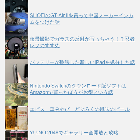
SHOEIのGT-Air IIを買って中国メーカーインカ
ムをつけた話
夜景撮影でガラスの反射が写っちゃう！？忍者
レフのすすめ
バッテリーが膨張した新しいiPadを処分した話
Nintendo Switchのダウンロード版ソフトは
Amazonで買ったほうがお得という話
エビス 華みやび どぶろくの風味のビール
YU-NO 2048でギャラリー全開放と攻略