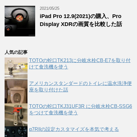
2021/05/25
iPad Pro 12.9(2021)の購入、Pro
Display XDRの画質を比較した話
人気の記事
TOTOの蛇口TK213に分岐水栓CB-E7を取り付
けて食洗機を使う
アメリカンスタンダードのトイレに温水洗浄便
座を取り付けた話
TOTOの蛇口TKJ31UF3R に分岐水栓CB-SSG6
をつけて食洗機を使う
α7RIIの設定カスタマイズを本気で考える