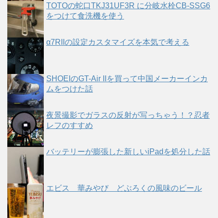
TOTOの蛇口TKJ31UF3R に分岐水栓CB-SSG6
をつけて食洗機を使う
α7RIIの設定カスタマイズを本気で考える
SHOEIのGT-Air IIを買って中国メーカーインカ
ムをつけた話
夜景撮影でガラスの反射が写っちゃう！？忍者
レフのすすめ
バッテリーが膨張した新しいiPadを処分した話
エビス 華みやび どぶろくの風味のビール