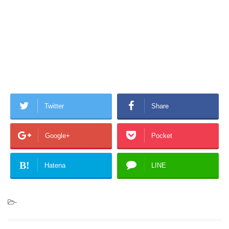
Twitter
Share
Google+
Pocket
B!
Hatena
LINE
-