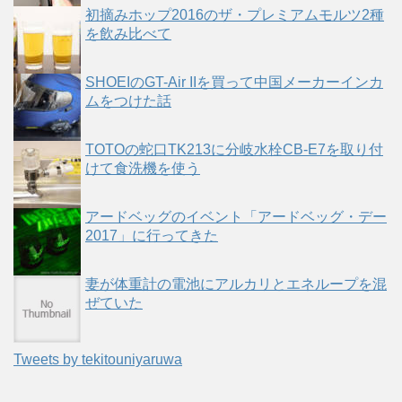
初摘みホップ2016のザ・プレミアムモルツ2種
を飲み比べて
SHOEIのGT-Air IIを買って中国メーカーインカ
ムをつけた話
TOTOの蛇口TK213に分岐水栓CB-E7を取り付
けて食洗機を使う
アードベッグのイベント「アードベッグ・デー
2017」に行ってきた
妻が体重計の電池にアルカリとエネループを混
ぜていた
Tweets by tekitouniyaruwa