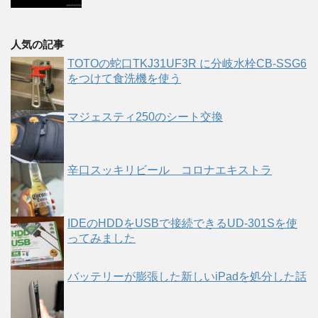
人気の記事
TOTOの蛇口TKJ31UF3R に分岐水栓CB-SSG6
をつけて食洗機を使う
マジェスティ250のシート交換
辛口スッキリビール コロナエキストラ
IDEのHDDをUSBで接続できるUD-301Sを使
ってみました
バッテリーが膨張した新しいiPadを処分した話