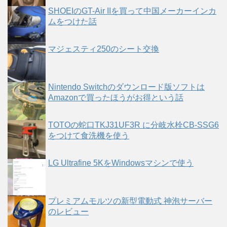
SHOEIのGT-Air IIを買って中国メーカーインカ
ムをつけた話
マジェスティ250のシート交換
Nintendo Switchのダウンロード版ソフトは
Amazonで買ったほうがお得という話
TOTOの蛇口TKJ31UF3R に分岐水栓CB-SSG6
をつけて食洗機を使う
LG Ultrafine 5KをWindowsマシンで使う
プレミアムモルツの新型電動式 神泡サーバー
のレビュー