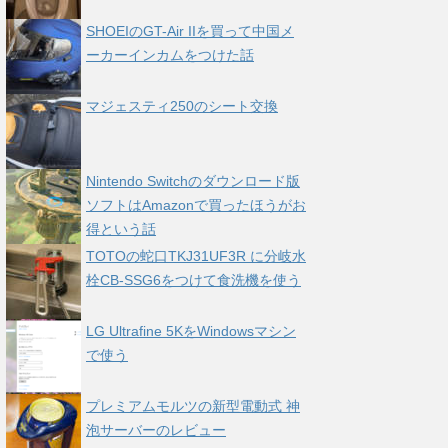
SHOEIのGT-Air IIを買って中国メ
ーカーインカムをつけた話
マジェスティ250のシート交換
Nintendo Switchのダウンロード版
ソフトはAmazonで買ったほうがお
得という話
TOTOの蛇口TKJ31UF3R に分岐水
栓CB-SSG6をつけて食洗機を使う
LG Ultrafine 5KをWindowsマシン
で使う
プレミアムモルツの新型電動式 神
泡サーバーのレビュー