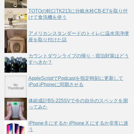
TOTOの蛇口TK213に分岐水栓CB-E7を取り付
けて食洗機を使う
アメリカンスタンダードのトイレに温水洗浄便
座を取り付けた話
カウントダウンライブの帰り・宿泊対策はどう
すべきか？
AppleScriptでPodcastを指定時刻に更新して
iPod,iPhoneに同期させる
体組成計BS-225SVで今の自分のスペックを測
ってみた
iPhone 8 にするか iPhone X にするか非常に迷
う