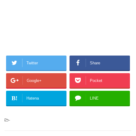
Twitter
Share
Google+
Pocket
B!
Hatena
LINE
-