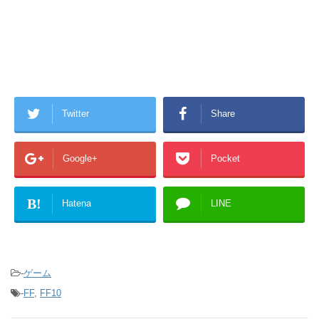
Twitter
Share
Google+
Pocket
B!
Hatena
LINE
-
ゲーム
-
FF
,
FF10