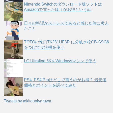
Nintendo Switchのダウンロード版ソフトは
Amazonで買ったほうがお得という話
日々の料理がストレスであると感じた時に考え
たこと
TOTOの蛇口TKJ31UF3R に分岐水栓CB-SSG6
をつけて食洗機を使う
LG Ultrafine 5KをWindowsマシンで使う
PS4, PS4 Proはどこで買うのがお得？ 最安値
価格とポイントを調べてみた
Tweets by tekitouniyaruwa