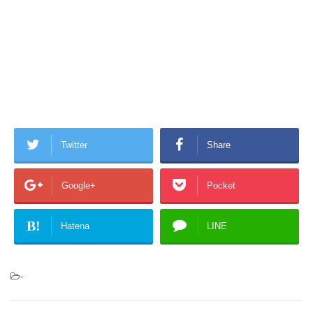
Twitter
Share
Google+
Pocket
B!
Hatena
LINE
-