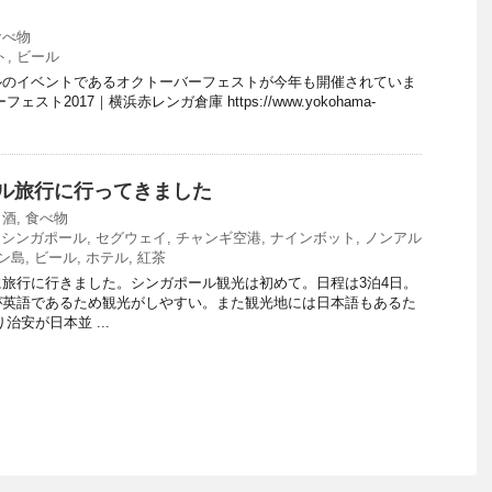
食べ物
ト
,
ビール
ルのイベントであるオクトーバーフェストが今年も開催されていま
スト2017｜横浜赤レンガ倉庫 https://www.yokohama-
ル旅行に行ってきました
,
酒
,
食べ物
,
シンガポール
,
セグウェイ
,
チャンギ空港
,
ナインボット
,
ノンアル
ン島
,
ビール
,
ホテル
,
紅茶
旅行に行きました。シンガポール観光は初めて。日程は3泊4日。
が英語であるため観光がしやすい。また観光地には日本語もあるた
治安が日本並 ...