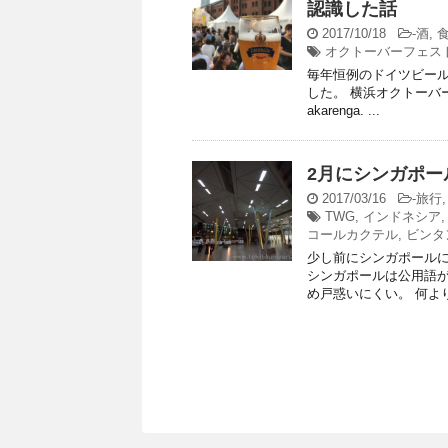
認識した話
2017/10/18
-
酒
,
オクトーバーフェス
毎年恒例のドイツビー
した。 横浜オクトーバーフェ
akarenga. ...
2月にシンガポー
2017/03/16
-
旅行
TWG
,
インドネシア
コールカクテル
,
ビンタ
少し前にシンガポールに
シンガポールは公用語
め戸惑いにくい。 何より