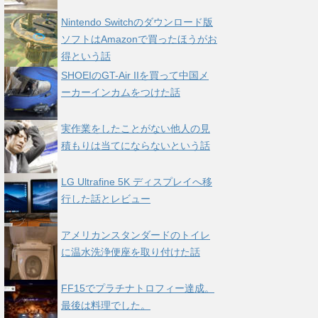
Nintendo Switchのダウンロード版
ソフトはAmazonで買ったほうがお
得という話
SHOEIのGT-Air IIを買って中国メ
ーカーインカムをつけた話
実作業をしたことがない他人の見
積もりは当てにならないという話
LG Ultrafine 5K ディスプレイへ移
行した話とレビュー
アメリカンスタンダードのトイレ
に温水洗浄便座を取り付けた話
FF15でプラチナトロフィー達成。
最後は料理でした。