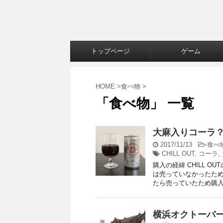
トップページ
ゲーム
HOME
>
食べ物
>
「食べ物」 一覧
大麻入りコーラ？C
2017/11/13
-
食べ
CHILL OUT
,
コーラ
,
購入の経緯 CHILL 
は売っていなかったため
たら売っていたため購入。 
横浜オクトーバー