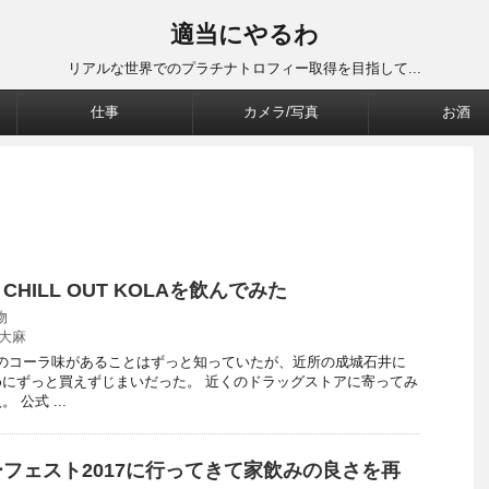
適当にやるわ
リアルな世界でのプラチナトロフィー取得を目指して...
仕事
カメラ/写真
お酒
HILL OUT KOLAを飲んでみた
物
大麻
OUTのコーラ味があることはずっと知っていたが、近所の成城石井に
にずっと買えずじまいだった。 近くのドラッグストアに寄ってみ
公式 ...
フェスト2017に行ってきて家飲みの良さを再