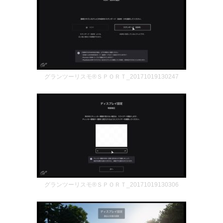
グランツーリスモ®ＳＰＯＲＴ_20171019130247
グランツーリスモ®ＳＰＯＲＴ_20171019130306