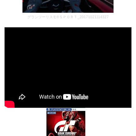
グランツーリスモ®ＳＰＯＲＴ_20171021114327