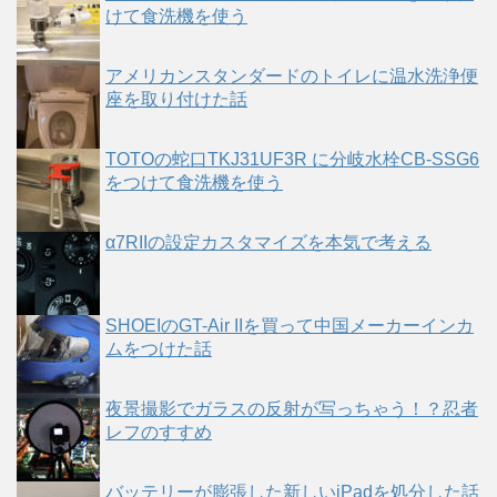
けて食洗機を使う
アメリカンスタンダードのトイレに温水洗浄便
座を取り付けた話
TOTOの蛇口TKJ31UF3R に分岐水栓CB-SSG6
をつけて食洗機を使う
α7RIIの設定カスタマイズを本気で考える
SHOEIのGT-Air IIを買って中国メーカーインカ
ムをつけた話
夜景撮影でガラスの反射が写っちゃう！？忍者
レフのすすめ
バッテリーが膨張した新しいiPadを処分した話