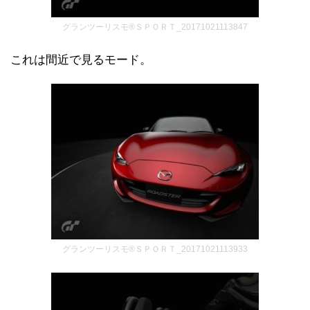
グランツーリスモ®ＳＰＯＲＴ_20171021113847
これは間近で見るモード。
グランツーリスモ®ＳＰＯＲＴ_20171021113933