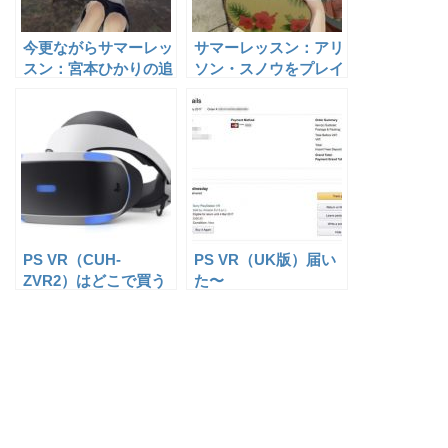
今更ながらサマーレッ
サマーレッスン：アリ
スン：宮本ひかりの追
ソン・スノウをプレイ
加体験パックをプレイ
した話
した話
PS VR（CUH-
PS VR（UK版）届い
ZVR2）はどこで買う
た〜
のがお得？旧型との比
較も。