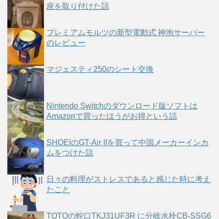
座を取り付けた話
プレミアムモルツの新型電動式 神泡サーバー
のレビュー
マジェスティ250のシート交換
Nintendo Switchのダウンロード版ソフトは
Amazonで買ったほうがお得という話
SHOEIのGT-Air IIを買って中国メーカーインカ
ムをつけた話
日々の料理がストレスであると感じた時に考え
たこと
TOTOの蛇口TKJ31UF3R に分岐水栓CB-SSG6