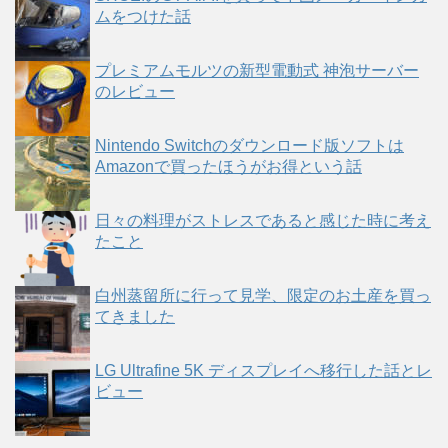
ムをつけた話
プレミアムモルツの新型電動式 神泡サーバー
のレビュー
Nintendo Switchのダウンロード版ソフトは
Amazonで買ったほうがお得という話
日々の料理がストレスであると感じた時に考え
たこと
白州蒸留所に行って見学、限定のお土産を買っ
てきました
LG Ultrafine 5K ディスプレイへ移行した話とレ
ビュー