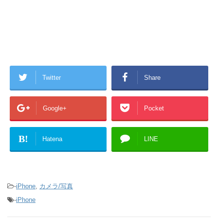
Twitter
Share
Google+
Pocket
B!
Hatena
LINE
-
iPhone
,
カメラ/写真
-
iPhone