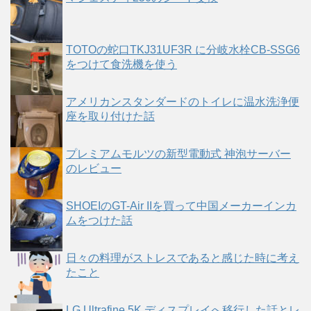
TOTOの蛇口TKJ31UF3R に分岐水栓CB-SSG6
をつけて食洗機を使う
アメリカンスタンダードのトイレに温水洗浄便
座を取り付けた話
プレミアムモルツの新型電動式 神泡サーバー
のレビュー
SHOEIのGT-Air IIを買って中国メーカーインカ
ムをつけた話
日々の料理がストレスであると感じた時に考え
たこと
LG Ultrafine 5K ディスプレイへ移行した話とレ