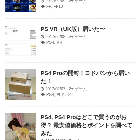
2017/02/09
-
ゲーム
FF
,
FF10
PS VR（UK版）届いた〜
2017/02/08
-
ゲーム
PS4
,
VR
PS4 Proの開封！ヨドバシから届い
た！
2017/02/07
-
ゲーム
PS4
,
ヨドバシ
PS4, PS4 Proはどこで買うのがお
得？ 最安値価格とポイントを調べて
みた