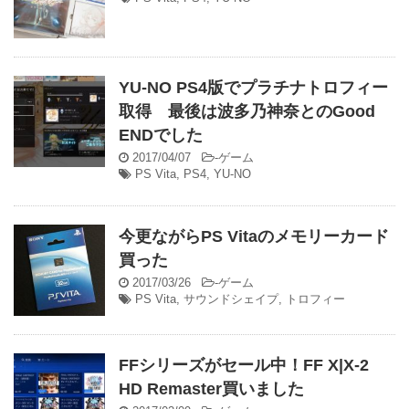
YU-NO PS4版でプラチナトロフィー
取得 最後は波多乃神奈とのGood
ENDでした
2017/04/07
-
ゲーム
PS Vita
,
PS4
,
YU-NO
今更ながらPS Vitaのメモリーカード
買った
2017/03/26
-
ゲーム
PS Vita
,
サウンドシェイプ
,
トロフィー
FFシリーズがセール中！FF X|X-2
HD Remaster買いました