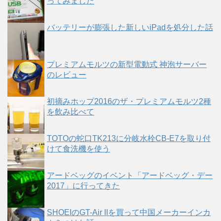
ってみました
バッテリーが膨張した新しいiPadを処分した話
プレミアムモルツの新型電動式 神泡サーバー
のレビュー
初摘みホップ2016のザ・プレミアムモルツ2種
を飲み比べて
TOTOの蛇口TK213に分岐水栓CB-E7を取り付
けて食洗機を使う
アードベッグのイベント「アードベッグ・デー
2017」に行ってきた
SHOEIのGT-Air IIを買って中国メーカーインカ