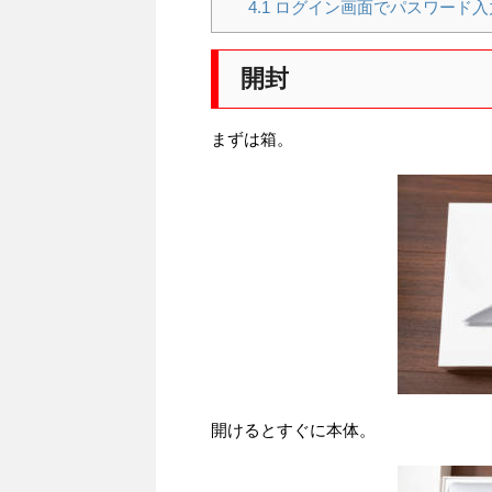
4.1
ログイン画面でパスワード入
開封
まずは箱。
開けるとすぐに本体。