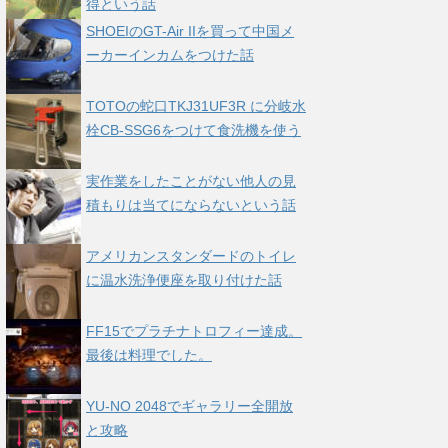
得という話
SHOEIのGT-Air IIを買って中国メ
ーカーインカムをつけた話
TOTOの蛇口TKJ31UF3R に分岐水
栓CB-SSG6をつけて食洗機を使う
実作業をしたことがない他人の見
積もりは当てにならないという話
アメリカンスタンダードのトイレ
に温水洗浄便座を取り付けた話
FF15でプラチナトロフィー達成。
最後は料理でした。
YU-NO 2048でギャラリー全開放
と攻略