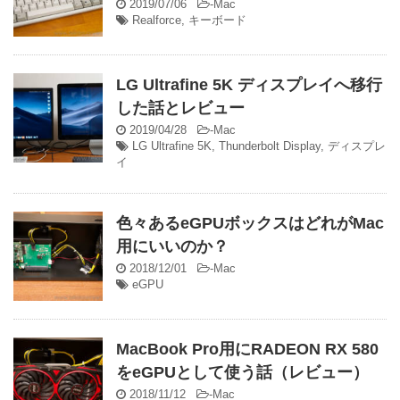
2019/07/06
-
Mac
Realforce
,
キーボード
LG Ultrafine 5K ディスプレイへ移行
した話とレビュー
2019/04/28
-
Mac
LG Ultrafine 5K
,
Thunderbolt Display
,
ディスプレ
イ
色々あるeGPUボックスはどれがMac
用にいいのか？
2018/12/01
-
Mac
eGPU
MacBook Pro用にRADEON RX 580
をeGPUとして使う話（レビュー）
2018/11/12
-
Mac