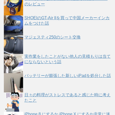
のレビュー
SHOEIのGT-Air IIを買って中国メーカーインカ
ムをつけた話
マジェスティ250のシート交換
実作業をしたことがない他人の見積もりは当て
にならないという話
バッテリーが膨張した新しいiPadを処分した話
日々の料理がストレスであると感じた時に考え
たこと
iPhone 8 にするか iPhone X にするか非常に迷